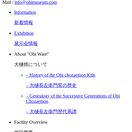
Mail /
info@ohimuseum.com
Information
新着情報
Exhibition
展示会情報
About "Ohi Ware"
大樋焼について
– History of the Ohi chozaemon Kiln
– 大樋長左衛門窯の歴史
– Genealogy of the Successive Generations of Ohi
Chozaemon
– 大樋長左衞門歴代系譜
Facility Overview