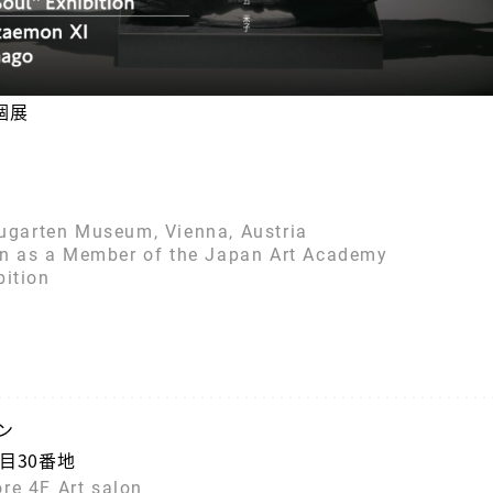
個展
Augarten Museum, Vienna, Austria
n as a Member of the Japan Art Academy
bition
ン
丁目30番地
re 4F Art salon