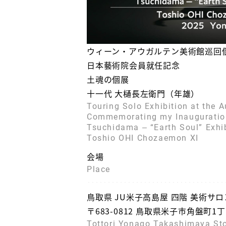
ウィーン・アウガルテン美術館巡回
日本藝術院会員就任記念
土魂の個展
十一代 大樋長左衛門（年雄）
Touring Solo Exhibition at the 
Commemorating my Inauguratio
Tsuchidama ‒ “Earth Soul” Exhi
Toshio OHI Chozaemon XI
会場
Place
鳥取県 JU米子高島屋 四階 美術サロ
〒683-0812 鳥取県米子市角盤町1
Tottori Yonago Takashimaya Sto