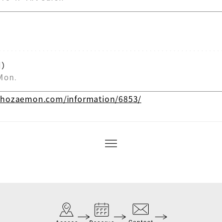
月）
Mon.
hozaemon.com/information/6853/