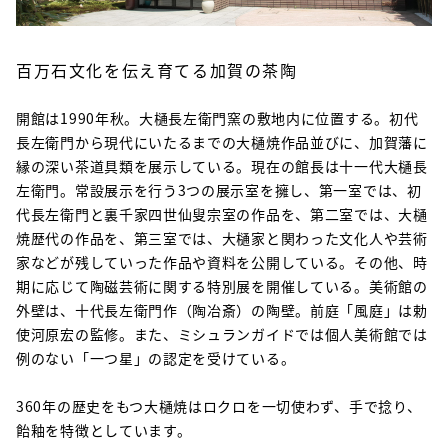
百万石文化を伝え育てる加賀の茶陶
開館は1990年秋。大樋長左衛門窯の敷地内に位置する。初代
長左衛門から現代にいたるまでの大樋焼作品並びに、加賀藩に
縁の深い茶道具類を展示している。現在の館長は十一代大樋長
左衛門。常設展示を行う3つの展示室を擁し、第一室では、初
代長左衛門と裏千家四世仙叟宗室の作品を、第二室では、大樋
焼歴代の作品を、第三室では、大樋家と関わった文化人や芸術
家などが残していった作品や資料を公開している。その他、時
期に応じて陶磁芸術に関する特別展を開催している。美術館の
外壁は、十代長左衛門作（陶冶斎）の陶壁。前庭「風庭」は勅
使河原宏の監修。また、ミシュランガイドでは個人美術館では
例のない「一つ星」の認定を受けている。
360年の歴史をもつ大樋焼はロクロを一切使わず、手で捻り、
飴釉を特徴としています。