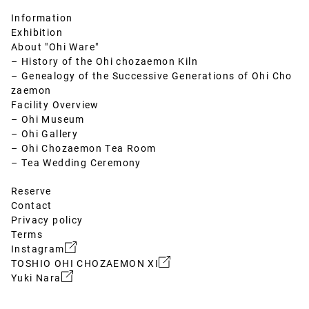
Information
Exhibition
About "Ohi Ware"
– History of the Ohi chozaemon Kiln
– Genealogy of the Successive Generations of Ohi Cho
zaemon
Facility Overview
– Ohi Museum
– Ohi Gallery
– Ohi Chozaemon Tea Room
– Tea Wedding Ceremony
Reserve
Contact
Privacy policy
Terms
Instagram
TOSHIO OHI CHOZAEMON XI
Yuki Nara