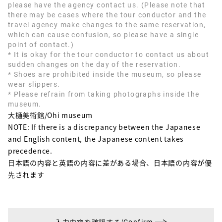
please have the agency contact us. (Please note that
there may be cases where the tour conductor and the
travel agency make changes to the same reservation,
which can cause confusion, so please have a single
point of contact.)
* It is okay for the tour conductor to contact us about
sudden changes on the day of the reservation.
* Shoes are prohibited inside the museum, so please
wear slippers.
* Please refrain from taking photographs inside the
museum.
大樋美術館/Ohi museum
NOTE: If there is a discrepancy between the Japanese
and English content, the Japanese content takes
precedence.
日本語の内容と英語の内容に差がある場合、日本語の内容が優
先されます
Confirm