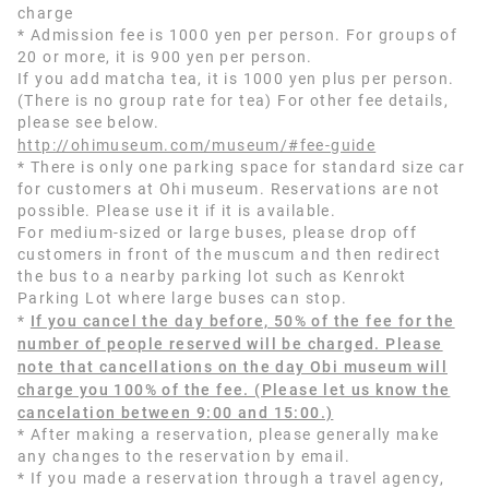
charge
* Admission fee is 1000 yen per person. For groups of
20 or more, it is 900 yen per person.
If you add matcha tea, it is 1000 yen plus per person.
(There is no group rate for tea) For other fee details,
please see below.
http://ohimuseum.com/museum/#fee-guide
* There is only one parking space for standard size car
for customers at Ohi museum. Reservations are not
possible. Please use it if it is available.
For medium-sized or large buses, please drop off
customers in front of the muscum and then redirect
the bus to a nearby parking lot such as Kenrokt
Parking Lot where large buses can stop.
*
If you cancel the day before, 50% of the fee for the
number of people reserved will be charged. Please
note that cancellations on the day Obi museum will
charge you 100% of the fee. (Please let us know the
cancelation between 9:00 and 15:00.)
* After making a reservation, please generally make
any changes to the reservation by email.
* If you made a reservation through a travel agency,