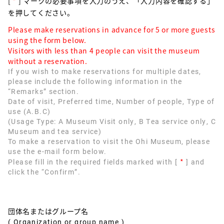
[
*
] マークの必要事項を入力のうえ、「入力内容を確認する」
を押してください。
Please make reservations in advance for 5 or more guests
using the form below.
Visitors with less than 4 people can visit the museum
without a reservation.
If you wish to make reservations for multiple dates,
please include the following information in the
“Remarks” section.
Date of visit, Preferred time, Number of people, Type of
use (A.B.C)
(Usage Type: A Museum Visit only, B Tea service only, C
Museum and tea service)
To make a reservation to visit the Ohi Museum, please
use the e-mail form below.
*
Please fill in the required fields marked with [
] and
click the “Confirm”.
団体名またはグループ名
( Organization or group name )