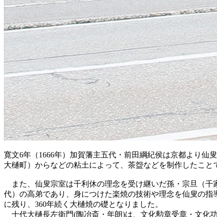
寛文6年（1666年）加賀藩主五代・前田綱紀侯は京都より
大樋町）からなどの粘土によって、茶盌などを制作したこと
また、仙叟宗室は千利休の理念を受け継いだ孫・宗旦（千家
代）の高弟であり、身につけた楽焼の技術や理念を仙叟の指
に残り、360年続く大樋焼の礎となりました。
十代大樋長左衛門(陶冶斎・年朗)は、文化勲章受章・文化