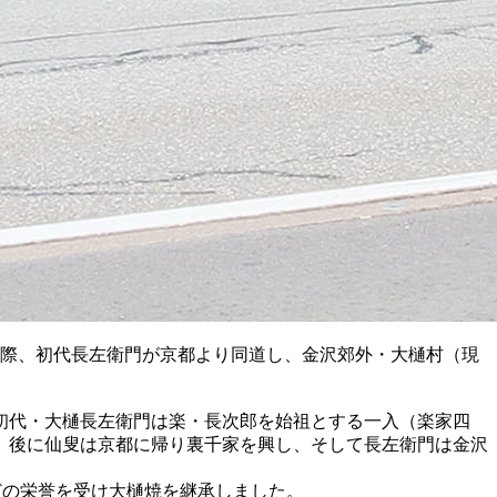
の際、初代長左衛門が京都より同道し、金沢郊外・大樋村（現
初代・大樋長左衛門は楽・長次郎を始祖とする一入（楽家四
。後に仙叟は京都に帰り裏千家を興し、そして長左衛門は金沢
どの栄誉を受け大樋焼を継承しました。