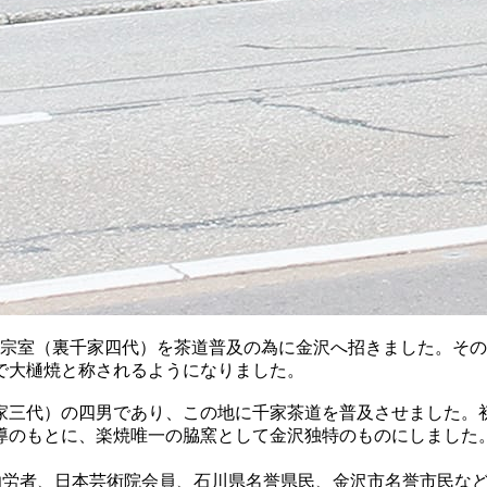
仙叟宗室（裏千家四代）を茶道普及の為に金沢へ招きました。そ
で大樋焼と称されるようになりました。
三代）の四男であり、この地に千家茶道を普及させました。
導のもとに、楽焼唯一の脇窯として金沢独特のものにしました
功労者、日本芸術院会員、石川県名誉県民、金沢市名誉市民な