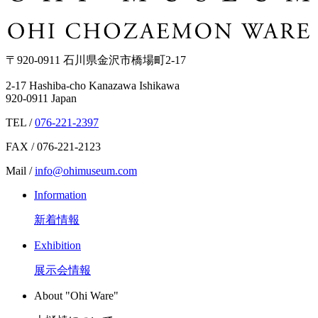
〒920-0911 石川県金沢市橋場町2-17
2-17 Hashiba-cho Kanazawa Ishikawa
920-0911 Japan
TEL /
076-221-2397
FAX / 076-221-2123
Mail /
info@ohimuseum.com
Information
新着情報
Exhibition
展示会情報
About "Ohi Ware"