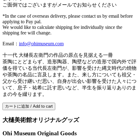
ご面倒ではございますがメールでお知らせください
*In the case of overseas delivery, please contact us by email before
applying to Pay pal.
We would like to calculate shipping fee individually since the
shipping fee will change.
Email：
info@ohimuseum.com
十一代 大樋長左衛門の作品の原点を見据える一冊
茶陶にとどまらず、造形陶器、陶壁などの造形で国内外で評
価を得ている当代長左衛門が、影響を受けた縄文時代の焼物
や茶陶の名品に言及します。また、来し方についても祖父・
父から受け継いだ思い、自身が出会い影響を受けた人々につ
いて、息子・祐希に託す思いなど、半生を振り返りありのま
まの今を綴ります。
カートに追加 / Add to cart
大樋美術館オリジナルグッズ
Ohi Museum Original Goods